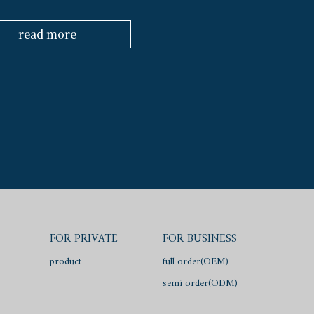
read more
FOR BUSINESS
FOR PRIVATE
full order(OEM)
product
semi order(ODM)