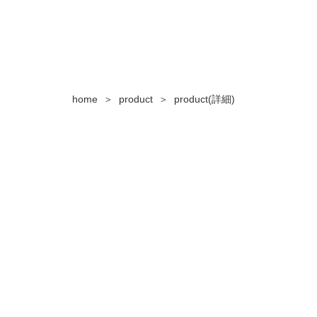
product
product(詳細)
home
＞
＞