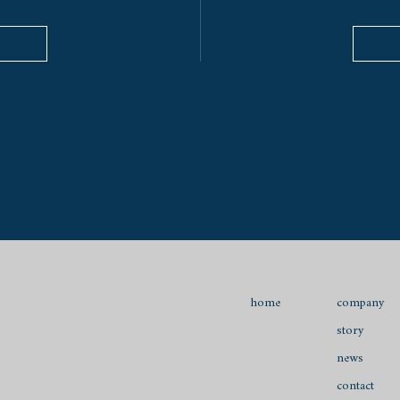
company
home
story
news
contact