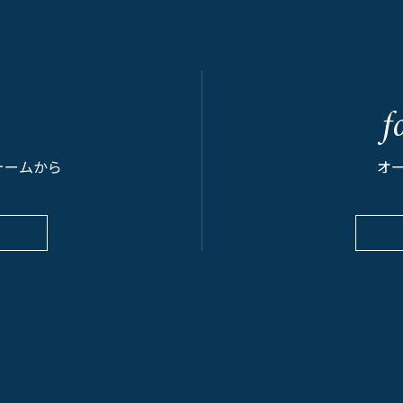
f
ォームから
オ