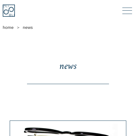
home
news
＞
news