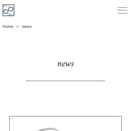
home
news
＞
news